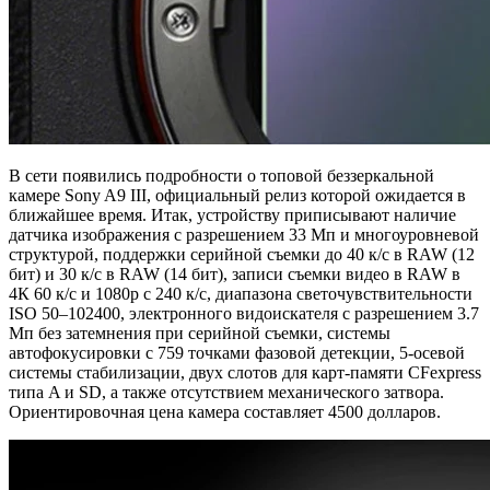
В сети появились подробности о топовой беззеркальной
камере Sony A9 III, официальный релиз которой ожидается в
ближайшее время. Итак, устройству приписывают наличие
датчика изображения с разрешением 33 Мп и многоуровневой
структурой, поддержки серийной съемки до 40 к/с в RAW (12
бит) и 30 к/с в RAW (14 бит), записи съемки видео в RAW в
4К 60 к/с и 1080p с 240 к/с, диапазона светочувствительности
ISO 50–102400, электронного видоискателя с разрешением 3.7
Мп без затемнения при серийной съемки, системы
автофокусировки с 759 точками фазовой детекции, 5-осевой
системы стабилизации, двух слотов для карт-памяти CFexpress
типа A и SD, а также отсутствием механического затвора.
Ориентировочная цена камера составляет 4500 долларов.