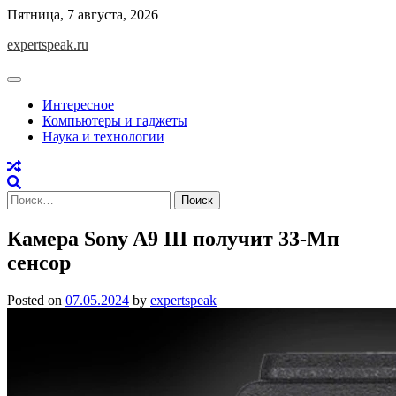
Skip
Пятница, 7 августа, 2026
to
expertspeak.ru
content
Интересное
Компьютеры и гаджеты
Наука и технологии
Найти:
Камера Sony A9 III получит 33-Мп
сенсор
Posted on
07.05.2024
by
expertspeak