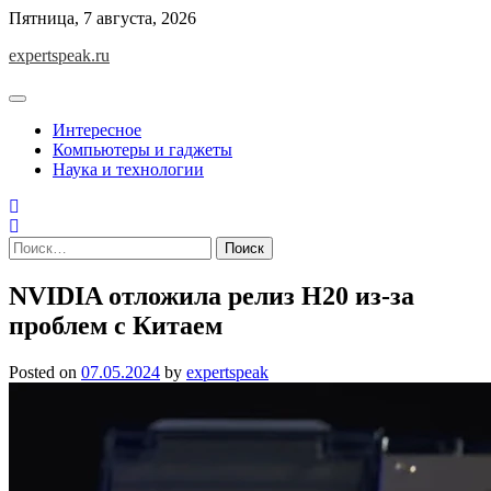
Skip
Пятница, 7 августа, 2026
to
expertspeak.ru
content
Интересное
Компьютеры и гаджеты
Наука и технологии
Найти:
NVIDIA отложила релиз Н20 из-за
проблем с Китаем
Posted on
07.05.2024
by
expertspeak