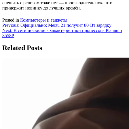
спешить с релизом тоже нет — производитель пока что
придержит новинку до лучших времён.
Posted in
Компьютеры и гаджеты
Навигация
Previous:
Официально: Meizu 21 получит 80-Вт зарядку
Next:
В сети появились характеристики процессора Platinum
по
8558P
записям
Related Posts