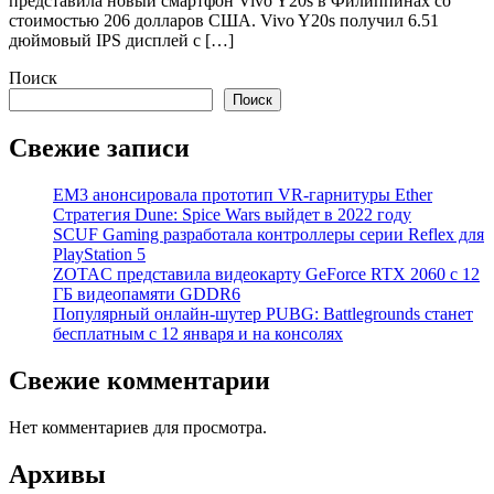
представила новый смартфон Vivo Y20s в Филиппинах со
стоимостью 206 долларов США. Vivo Y20s получил 6.51
дюймовый IPS дисплей с […]
Поиск
Поиск
Свежие записи
EM3 анонсировала прототип VR-гарнитуры Ether
Стратегия Dune: Spice Wars выйдет в 2022 году
SCUF Gaming разработала контроллеры серии Reflex для
PlayStation 5
ZOTAC представила видеокарту GeForce RTX 2060 с 12
ГБ видеопамяти GDDR6
Популярный онлайн-шутер PUBG: Battlegrounds станет
бесплатным с 12 января и на консолях
Свежие комментарии
Нет комментариев для просмотра.
Архивы