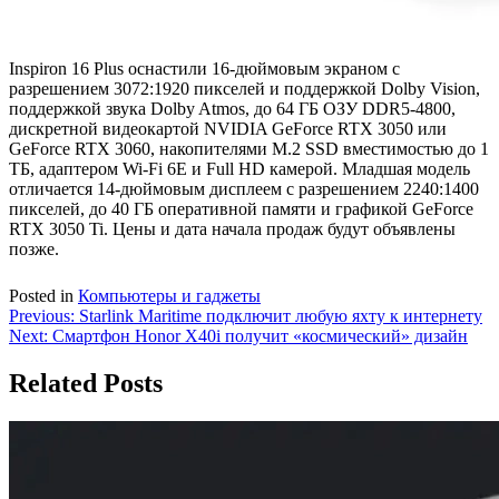
Inspiron 16 Plus оснастили 16-дюймовым экраном с
разрешением 3072:1920 пикселей и поддержкой Dolby Vision,
поддержкой звука Dolby Atmos, до 64 ГБ ОЗУ DDR5-4800,
дискретной видеокартой NVIDIA GeForce RTX 3050 или
GeForce RTX 3060, накопителями M.2 SSD вместимостью до 1
ТБ, адаптером Wi-Fi 6E и Full HD камерой. Младшая модель
отличается 14-дюймовым дисплеем с разрешением 2240:1400
пикселей, до 40 ГБ оперативной памяти и графикой GeForce
RTX 3050 Ti. Цены и дата начала продаж будут объявлены
позже.
Posted in
Компьютеры и гаджеты
Навигация
Previous:
Starlink Maritime подключит любую яхту к интернету
Next:
Смартфон Honor X40i получит «космический» дизайн
по
записям
Related Posts