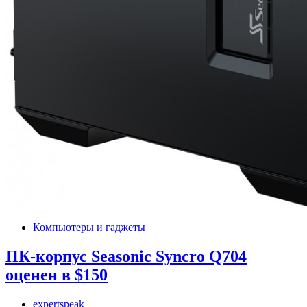
Компьютеры и гаджеты
ПК-корпус Seasonic Syncro Q704
оценен в $150
expertspeak