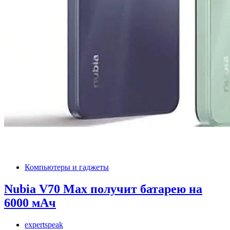
Компьютеры и гаджеты
Nubia V70 Max получит батарею на
6000 мАч
expertspeak