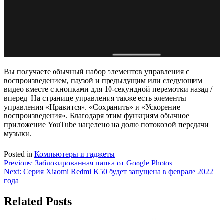
Вы получаете обычный набор элементов управления с
воспроизведением, паузой и предыдущим или следующим
видео вместе с кнопками для 10-секундной перемотки назад /
вперед. На странице управления также есть элементы
управления «Нравится», «Сохранить» и «Ускорение
воспроизведения». Благодаря этим функциям обычное
приложение YouTube нацелено на долю потоковой передачи
музыки.
Posted in
Компьютеры и гаджеты
Навигация
Previous:
Заблокированная папка от Google Photos
Next:
Серия Xiaomi Redmi K50 будет запущена в феврале 2022
по
года
записям
Related Posts