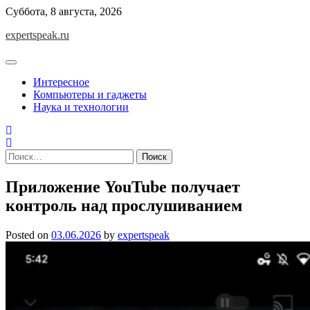
Skip
Суббота, 8 августа, 2026
to
expertspeak.ru
content
Интересное
Компьютеры и гаджеты
Наука и технологии
Найти:
Приложение YouTube получает
контроль над прослушиванием
Posted on
03.06.2026
by
expertspeak