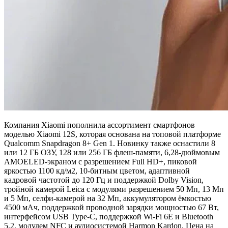
Компания Xiaomi пополнила ассортимент смартфонов
моделью Xiaomi 12S, которая основана на топовой платформе
Qualcomm Snapdragon 8+ Gen 1. Новинку также оснастили 8
или 12 ГБ ОЗУ, 128 или 256 ГБ флеш-памяти, 6,28-дюймовым
AMOELED-экраном с разрешением Full HD+, пиковой
яркостью 1100 кд/м2, 10-битным цветом, адаптивной
кадровой частотой до 120 Гц и поддержкой Dolby Vision,
тройной камерой Leica с модулями разрешением 50 Мп, 13 Мп
и 5 Мп, селфи-камерой на 32 Мп, аккумулятором ёмкостью
4500 мАч, поддержкой проводной зарядки мощностью 67 Вт,
интерфейсом USB Type-C, поддержкой Wi-Fi 6E и Bluetooth
5.2, модулем NFC и аудиосистемой Harmon Kardon. Цена на