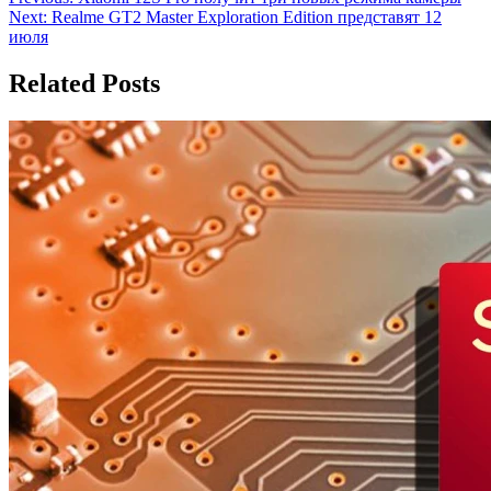
Навигация
Next:
Realme GT2 Master Exploration Edition представят 12
по
июля
записям
Related Posts