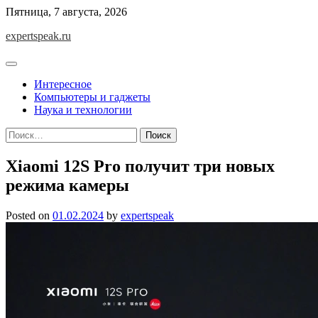
Skip
Пятница, 7 августа, 2026
to
expertspeak.ru
content
Интересное
Компьютеры и гаджеты
Наука и технологии
Найти:
Xiaomi 12S Pro получит три новых
режима камеры
Posted on
01.02.2024
by
expertspeak